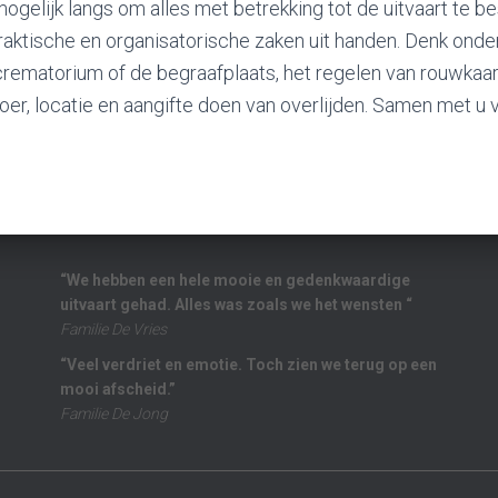
ogelijk langs om alles met betrekking tot de uitvaart te 
raktische en organisatorische zaken uit handen. Denk onde
rematorium of de begraafplaats, het regelen van rouwkaar
voer, locatie en aangifte doen van overlijden. Samen met u
“We hebben een hele mooie en gedenkwaardige
uitvaart gehad. Alles was zoals we het wensten “
Familie De Vries
“Veel verdriet en emotie. Toch zien we terug op een
mooi afscheid.”
Familie De Jong