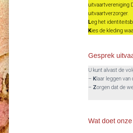
uitvaartvereniging 
uitvaartverzorger.
L
eg het identiteit
K
ies de kleding wa
Gesprek uitva
U kunt alvast de vo
–
K
laar leggen van 
–
Z
orgen dat de we
Wat doet onze