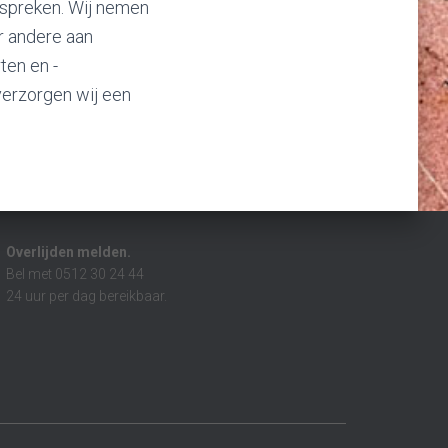
bespreken. Wij nemen
r andere aan
ten en -
 verzorgen wij een
Overlijden melden.
Bel met 0512 30 24 44
24 uur per dag bereikbaar.