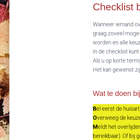
Checklist b
Wanneer iemand ove
graag zoveel mogeli
worden en alle keu
In de checklist kunt
Als u op korte term
Het kan gewenst zij
Wat te doen bij
B
el eerst de huisar
O
verweeg de keuze 
M
eldt het overlijd
bereikbaar). Of bij