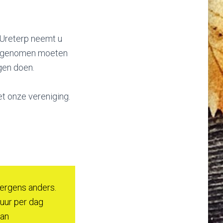
 Ureterp neemt u
die genomen moeten
gen doen.
t onze vereniging.
 ergens anders.
 uur per dag
van