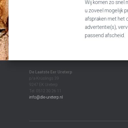
Wij komen zo snel m
u zoveel mogelijk p
afspraken met het c
advertentie(s), ver
passend afscheid.
De Laatste Eer Ureterp
p/a Krúslings 39
9247 EK Ureterp
Tel. 0512 30 26 11
info@dle-ureterp.nl