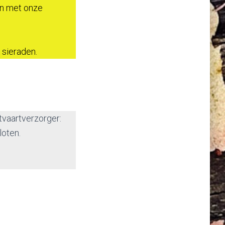
en met onze
 sieraden.
tvaartverzorger:
loten.