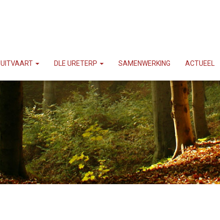
UITVAART
DLE URETERP
SAMENWERKING
ACTUEEL